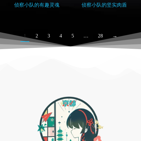
侦察小队的有趣灵魂
侦察小队的坚实肉盾
1
2
3
4
5
…
28
→