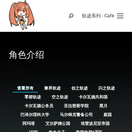
轨迹系列 - Café
角色介绍
查看所有
黎界轨迹
创之轨迹
闪之轨迹
零碧轨迹
空之轨迹
卡尔瓦德共和国
卡尔瓦德公务员
亚拉密斯学院
黑月
巴泽尔理科大学
马尔铎克警备公司
庭园
阿玛塔
艾尔萨姆公国
埃雷波尼亚帝国