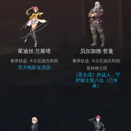
茱迪丝‧兰斯塔
贝尔加德·哲曼
黎界轨迹
,
卡尔瓦德共和国
黎界轨迹
,
卡尔瓦德共和国
,
导力电影女演员
星杯骑士团
《昆仑流》的达人，守
护骑士第八位（已传
承）