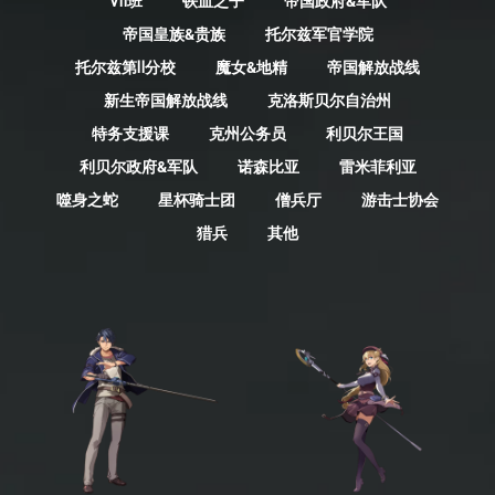
Ⅶ班
铁血之子
帝国政府&军队
帝国皇族&贵族
托尔兹军官学院
托尔兹第Ⅱ分校
魔女&地精
帝国解放战线
新生帝国解放战线
克洛斯贝尔自治州
特务支援课
克州公务员
利贝尔王国
利贝尔政府&军队
诺森比亚
雷米菲利亚
噬身之蛇
星杯骑士团
僧兵厅
游击士协会
猎兵
其他