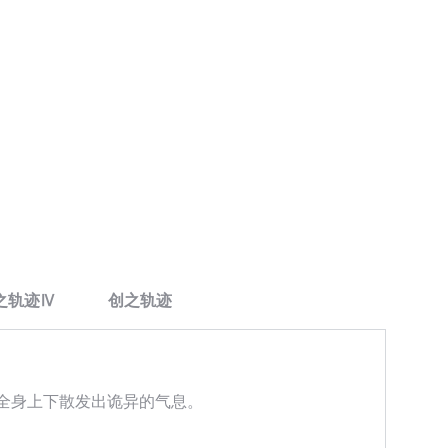
之轨迹Ⅳ
创之轨迹
全身上下散发出诡异的气息。