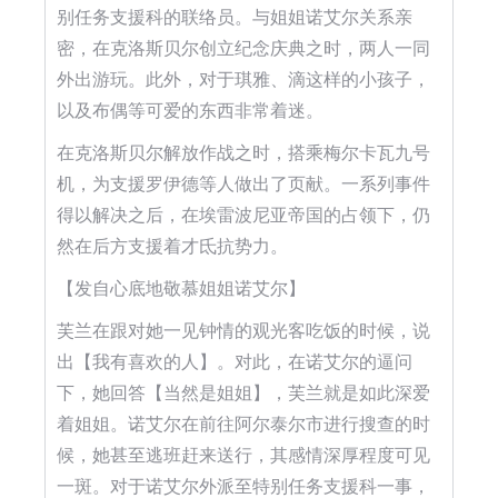
别任务支援科的联络员。与姐姐诺艾尔关系亲
密，在克洛斯贝尔创立纪念庆典之时，两人一同
外出游玩。此外，对于琪雅、滴这样的小孩子，
以及布偶等可爱的东西非常着迷。
在克洛斯贝尔解放作战之时，搭乘梅尔卡瓦九号
机，为支援罗伊德等人做出了页献。一系列事件
得以解决之后，在埃雷波尼亚帝国的占领下，仍
然在后方支援着才氐抗势力。
【发自心底地敬慕姐姐诺艾尔】
芙兰在跟对她一见钟情的观光客吃饭的时候，说
出【我有喜欢的人】。对此，在诺艾尔的逼问
下，她回答【当然是姐姐】，芙兰就是如此深爱
着姐姐。诺艾尔在前往阿尔泰尔市进行搜查的时
候，她甚至逃班赶来送行，其感情深厚程度可见
一斑。对于诺艾尔外派至特别任务支援科一事，