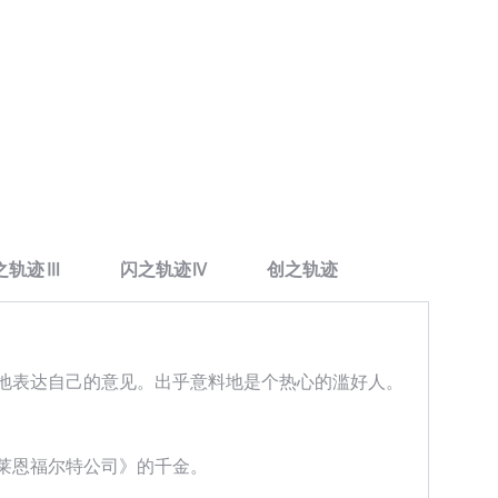
之轨迹Ⅲ
闪之轨迹Ⅳ
创之轨迹
地表达自己的意见。出乎意料地是个热心的滥好人。
莱恩福尔特公司》的千金。