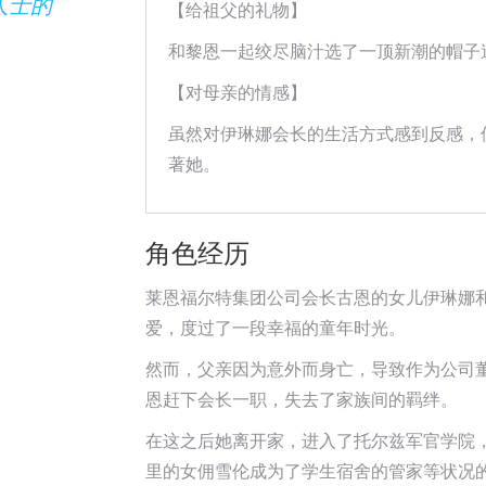
人士的
【给祖父的礼物】
」
和黎恩一起绞尽脑汁选了一顶新潮的帽子
【对母亲的情感】
虽然对伊琳娜会长的生活方式感到反感，
著她。
角色经历
莱恩福尔特集团公司会长古恩的女儿伊琳娜
爱，度过了一段幸福的童年时光。
然而，父亲因为意外而身亡，导致作为公司
恩赶下会长一职，失去了家族间的羁绊。
在这之后她离开家，进入了托尔兹军官学院
里的女佣雪伦成为了学生宿舍的管家等状况