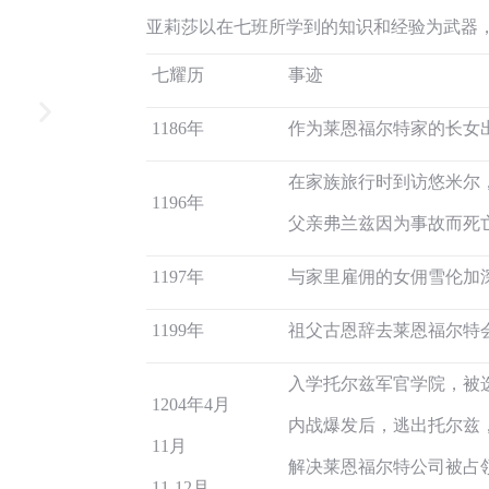
亚莉莎以在七班所学到的知识和经验为武器，
七耀历
事迹
1186年
作为莱恩福尔特家的长女
在家族旅行时到访悠米尔
1196年
父亲弗兰兹因为事故而死
1197年
与家里雇佣的女佣雪伦加
1199年
祖父古恩辞去莱恩福尔特
闪2立绘
入学托尔兹军官学院，被
1204年4月
内战爆发后，逃出托尔兹
11月
解决莱恩福尔特公司被占
11-12月