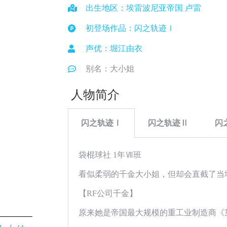
出生地区：埃雷波尼亚帝国 卢雷
初登场作品：闪之轨迹Ⅰ
声优：堀江由衣
别名：大小姐
人物简介
闪之轨迹Ⅰ
闪之轨迹Ⅱ
闪
袋棍球社 1年Ⅶ班
看似柔弱的千金大小姐，但却会直截了当
【RF公司千金】
原来她是帝国最大规模的重工业制造商《