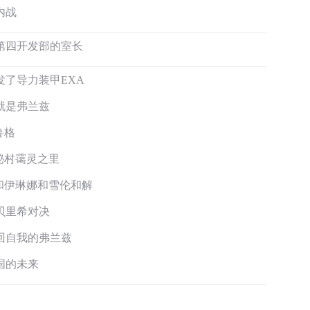
内战
第四开发部的室长
了导力装甲EXA
就是弗兰兹
鲁格
秘村霭灵之里
和伊琳娜和雪伦和解
贝里希对决
回自我的弗兰兹
国的未来