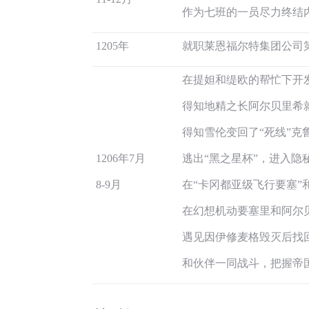
作为七班的一员尽力终结
1205年
就职莱恩福尔特集团公司
在提妲和缇欧的帮忙下开发
得知地精之长阿尔贝里希
得知雪伦变回了“死线”克
1206年7月
逃出“黑之星杯”，进入隐
8-9月
在“卡冈都亚级飞行要塞”
在幻想机动要塞里和阿尔
遇见因伊修麦格毁灭后找
和伙伴一同战斗，把握帝