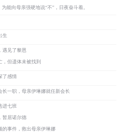
为能向母亲强硬地说“不”，日夜奋斗着。
出生
，遇见了黎恩
亡，但遗体未被找到
深了感情
会长一职，母亲伊琳娜就任新会长
闪3立绘
选进七班
，暂居诺尔德
领的事件，救出母亲伊琳娜