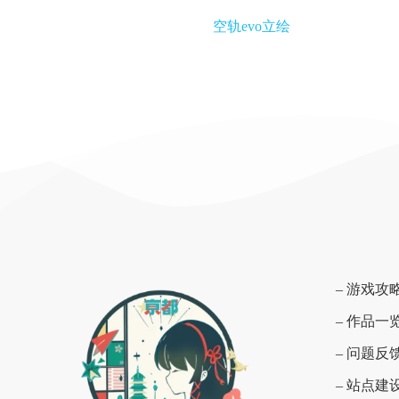
空轨evo立绘
– 游戏攻
– 作品一
– 问题反
– 站点建