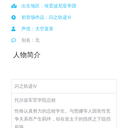
出生地区：埃雷波尼亚帝国
初登场作品：闪之轨迹Ⅲ
声优：大空直美
别名：无
人物简介
闪之轨迹Ⅳ
托尔兹军官学院总校
性格认真努力的总校学生。与悠娜等人因良性竞
争关系而产生羁绊，却在皇太子的指挥之下阻挡
前路。