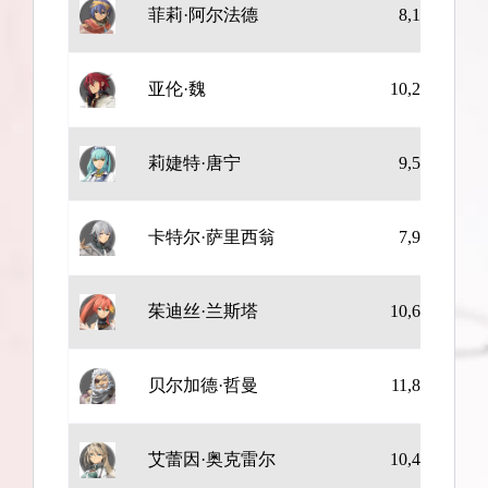
菲莉·阿尔法德
8,136
12
亚伦·魏
10,291
14
莉婕特·唐宁
9,506
15
卡特尔·萨里西翁
7,935
20
茱迪丝·兰斯塔
10,683
17
贝尔加德·哲曼
11,852
16
艾蕾因·奥克雷尔
10,482
16