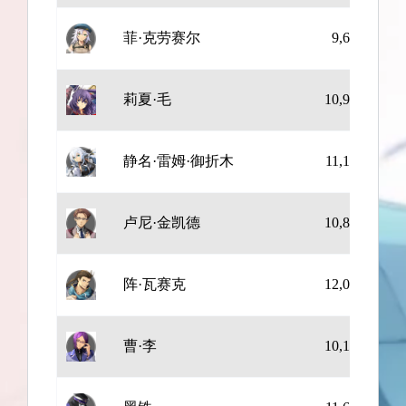
菲·克劳赛尔
9,697
1
莉夏·毛
10,976
14
静名·雷姆·御折木
11,168
16
卢尼·金凯德
10,876
18
阵·瓦赛克
12,054
10
曹·李
10,190
19