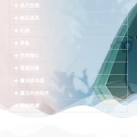
晶片技能
物品道具
礼物
装备
空洞核心
普通回路
魔法驱动器
魔法外挂组件
特别鸣谢