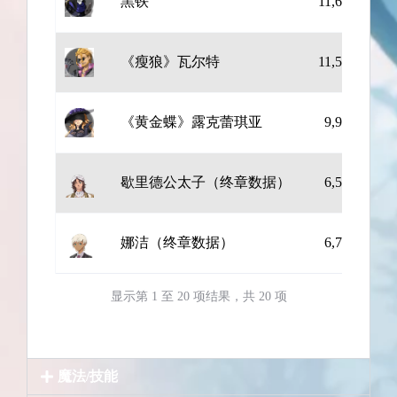
黑铁
11,661
10
《瘦狼》瓦尔特
11,560
10
《黄金蝶》露克蕾琪亚
9,989
20
歇里德公太子（终章数据）
6,556
20
娜洁（终章数据）
6,750
14
显示第 1 至 20 项结果，共 20 项
魔法/技能