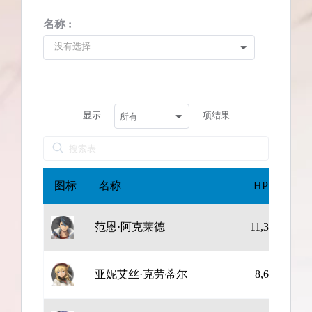
名称 :
没有选择
显示
项结果
所有
图标
名称
HP
E
范恩·阿克莱德
11,369
13
亚妮艾丝·克劳蒂尔
8,620
19