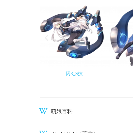
闪2_S技
闪3_S技
萌娘百科