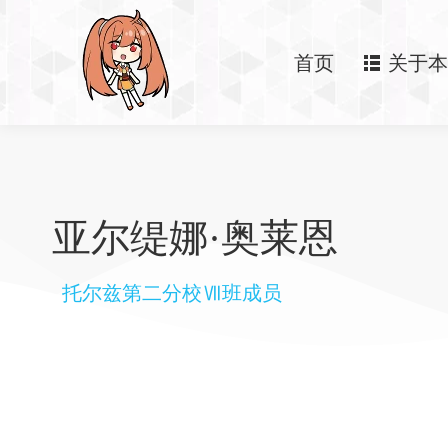
首页
关于本
亚尔缇娜·奥莱恩
托尔兹第二分校Ⅶ班成员