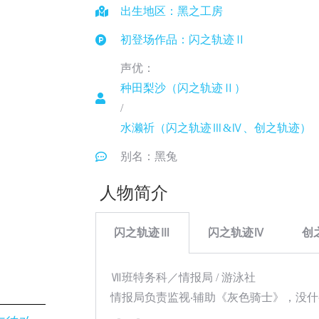
出生地区：黑之工房
初登场作品：闪之轨迹Ⅱ
声优：
种田梨沙（闪之轨迹Ⅱ）
/
水濑祈（闪之轨迹Ⅲ&Ⅳ、创之轨迹）
别名：黑兔
人物简介
闪之轨迹Ⅲ
闪之轨迹Ⅳ
创
Ⅶ班特务科／情报局 / 游泳社
情报局负责监视‧辅助《灰色骑士》，没