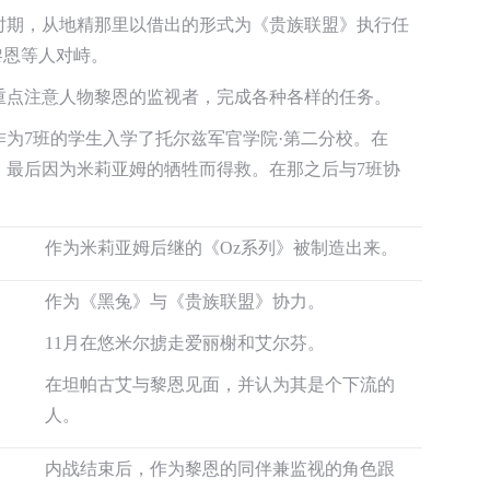
时期，从地精那里以借出的形式为《贵族联盟》执行任
称与黎恩等人对峙。
重点注意人物黎恩的监视者，完成各种各样的任务。
为7班的学生入学了托尔兹军官学院·第二分校。在
，最后因为米莉亚姆的牺牲而得救。在那之后与7班协
作为米莉亚姆后继的《Oz系列》被制造出来。
作为《黑兔》与《贵族联盟》协力。
11月在悠米尔掳走爱丽榭和艾尔芬。
闪轨动画人设
在坦帕古艾与黎恩见面，并认为其是个下流的
人。
内战结束后，作为黎恩的同伴兼监视的角色跟