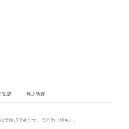
之轨迹
界之轨迹
什么情绪起伏的少女。代号为《黑兔》。