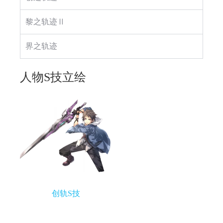
黎之轨迹Ⅱ
界之轨迹
人物S技立绘
创轨S技