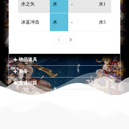
水之矢
水
-
水1
冰蓝冲击
水
-
水5
物品道具
装备
普通回路