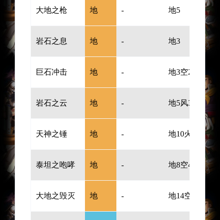
大地之枪
地
-
地5
岩石之息
地
-
地3
巨石冲击
地
-
地3空2
岩石之云
地
-
地5风3
天神之锤
地
-
地10火6
泰坦之咆哮
地
-
地8空4
大地之毁灭
地
-
地14空12