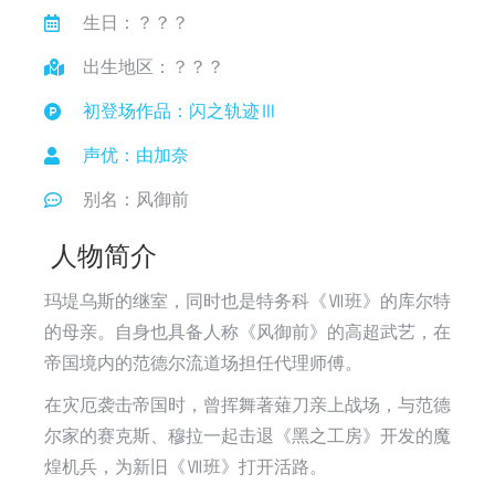
生日：？？？
出生地区：？？？
初登场作品：闪之轨迹Ⅲ
声优：由加奈
别名：风御前
人物简介
玛堤乌斯的继室，同时也是特务科《Ⅶ班》的库尔特
的母亲。自身也具备人称《风御前》的高超武艺，在
帝国境内的范德尔流道场担任代理师傅。
在灾厄袭击帝国时，曾挥舞著薙刀亲上战场，与范德
尔家的赛克斯、穆拉一起击退《黑之工房》开发的魔
煌机兵，为新旧《Ⅶ班》打开活路。