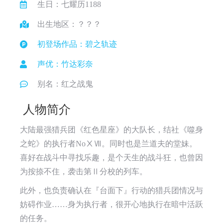
生日：七耀历1188
出生地区：？？？
初登场作品：碧之轨迹
声优：竹达彩奈
别名：红之战鬼
人物简介
大陆最强猎兵团《红色星座》的大队长，结社《噬身
之蛇》的执行者NoⅩⅦ。同时也是兰道夫的堂妹。
喜好在战斗中寻找乐趣，是个天生的战斗狂，也曾因
为按捺不住，袭击第Ⅱ分校的列车。
此外，也负责确认在『台面下』行动的猎兵团情况与
妨碍作业……身为执行者，很开心地执行在暗中活跃
的任务。