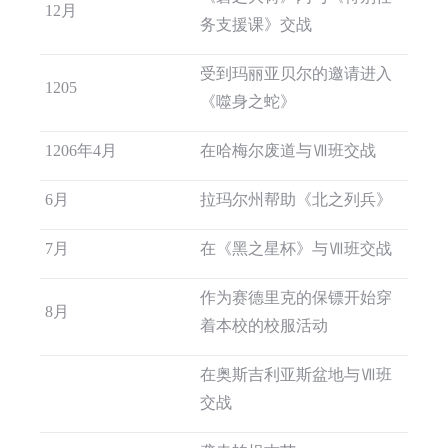
12月
务支援课》交战
受到玛丽亚贝尔的邀请进入
1205
《噬身之蛇》
1206年4月
在哈梅尔废道与Ⅶ班交战
6月
拉玛尔州帮助《北之列兵》
7月
在《黑之星杯》与Ⅶ班交战
作为赛德里克的保镖开始穿
8月
着本校的校服活动
在奥斯吉利亚斯盆地与Ⅶ班
交战