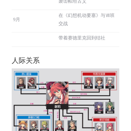
袭击帕坦古艾
在《幻想机动要塞》与Ⅶ班
9月
交战
带着赛德里克回到结社
人际关系