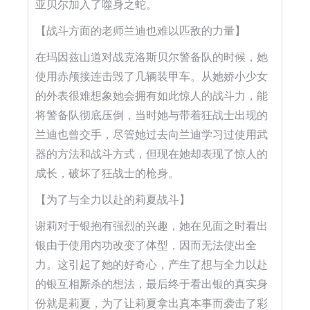
亚贝尔加入了噬身之蛇。
【战斗方面的老师兰迪也难以匹敌的力量】
在玛因兹山道对战克洛斯贝尔警备队的时候，她
使用赤颅接连击毁了几辆装甲车。从她娇小少女
的外表很难想象她会拥有如此惊人的战斗力，能
将警备队彻底压倒，当时她与带着狂战士出现的
兰迪也曾交手，尽管她过去向兰迪学习过使用武
器的方法和战斗方式，但现在她却表现了惊人的
成长，破坏了狂战士的枪身。
【为了与全力以赴的莉夏战斗】
谢莉对于银抱有强烈的兴趣，她在见面之时看出
银由于使用内功改变了体型，因而无法使出全
力。这引起了她的好奇心，产生了想与全力以赴
的银互相厮杀的想法，最后终于看出银的真实身
份就是莉夏，为了让莉夏拿出真本事而袭击了彩