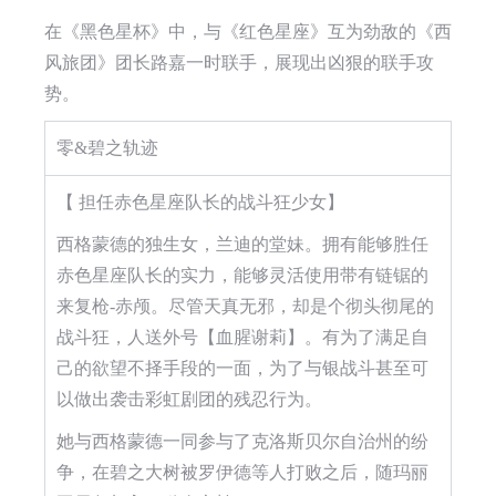
在《黑色星杯》中，与《红色星座》互为劲敌的《西
风旅团》团长路嘉一时联手，展现出凶狠的联手攻
势。
零&碧之轨迹
【 担任赤色星座队长的战斗狂少女】
西格蒙德的独生女，兰迪的堂妹。拥有能够胜任
赤色星座队长的实力，能够灵活使用带有链锯的
来复枪-赤颅。尽管天真无邪，却是个彻头彻尾的
战斗狂，人送外号【血腥谢莉】。有为了满足自
己的欲望不择手段的一面，为了与银战斗甚至可
以做出袭击彩虹剧团的残忍行为。
她与西格蒙德一同参与了克洛斯贝尔自治州的纷
争，在碧之大树被罗伊德等人打败之后，随玛丽