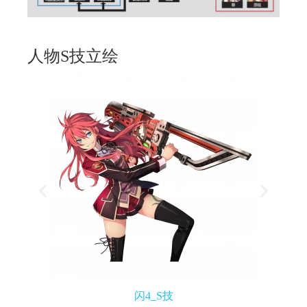
人物S技立绘
闪4_S技