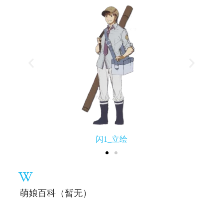
闪1_立绘
萌娘百科（暂无）