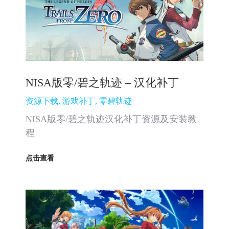
NISA版零/碧之轨迹 – 汉化补丁
资源下载
,
游戏补丁
,
零碧轨迹
NISA版零/碧之轨迹汉化补丁资源及安装教
程
点击查看