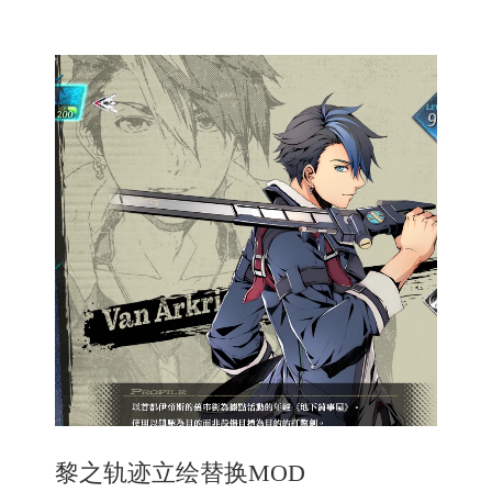
黎之轨迹立绘替换MOD