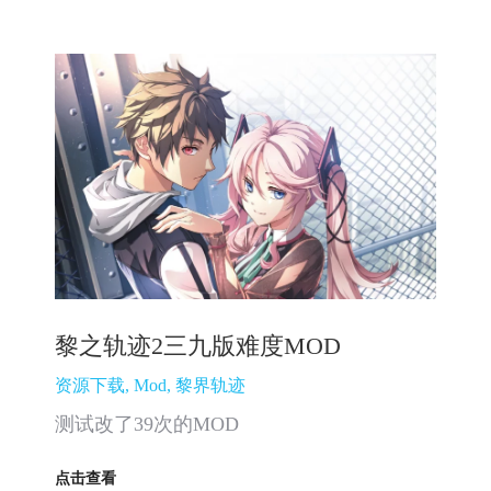
黎之轨迹2三九版难度MOD
资源下载
,
Mod
,
黎界轨迹
测试改了39次的MOD
点击查看