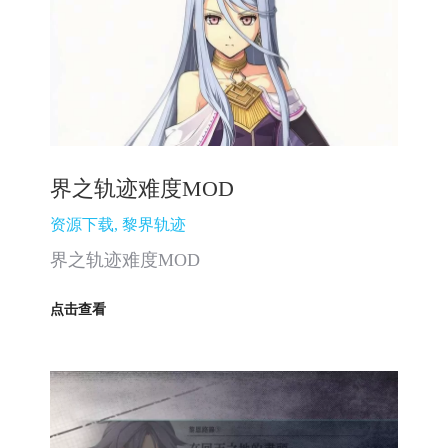
界之轨迹难度MOD
资源下载
,
黎界轨迹
界之轨迹难度MOD
点击查看