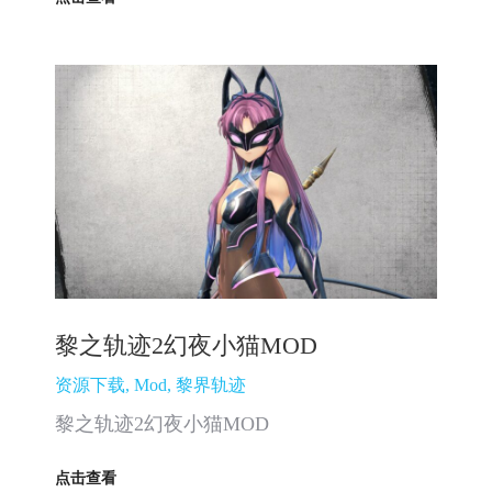
黎之轨迹2幻夜小猫MOD
资源下载
,
Mod
,
黎界轨迹
黎之轨迹2幻夜小猫MOD
点击查看