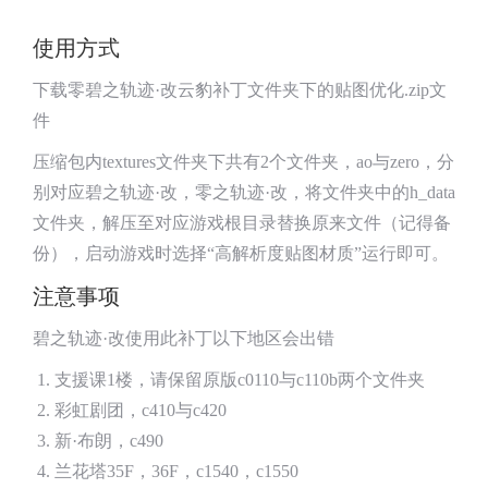
使用方式
下载零碧之轨迹·改云豹补丁文件夹下的贴图优化.zip文
件
压缩包内textures文件夹下共有2个文件夹，ao与zero，分
别对应碧之轨迹·改，零之轨迹·改，将文件夹中的h_data
文件夹，解压至对应游戏根目录替换原来文件（记得备
份），启动游戏时选择“高解析度贴图材质”运行即可。
注意事项
碧之轨迹·改使用此补丁以下地区会出错
支援课1楼，请保留原版c0110与c110b两个文件夹
彩虹剧团，c410与c420
新·布朗，c490
兰花塔35F，36F，c1540，c1550