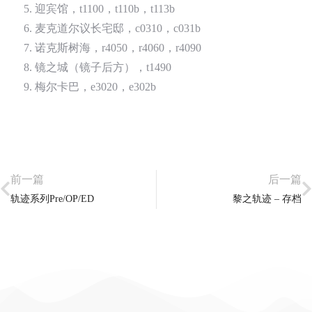
迎宾馆，t1100，t110b，t113b
麦克道尔议长宅邸，c0310，c031b
诺克斯树海，r4050，r4060，r4090
镜之城（镜子后方），t1490
梅尔卡巴，e3020，e302b
前一篇
后一篇
轨迹系列Pre/OP/ED
黎之轨迹 – 存档