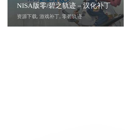
NISA版零/碧之轨迹 – 汉化补丁
资源下载
,
游戏补丁
,
零碧轨迹