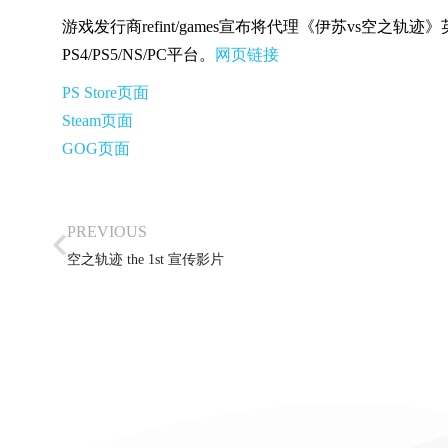
版贴图优化补
游戏发行商refint/games宣布将代理《伊苏vs空之
PS4/PS5/NS/PC平台。
网页链接
迹
PS Store页面
Steam页面
GOG页面
基础说明
资源下载
,
游戏补丁
PREVIOUS
空之轨迹 the 1st 宣传影片