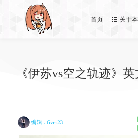
首页
关于本
《伊苏vs空之轨迹》英
编辑 :
fiver23