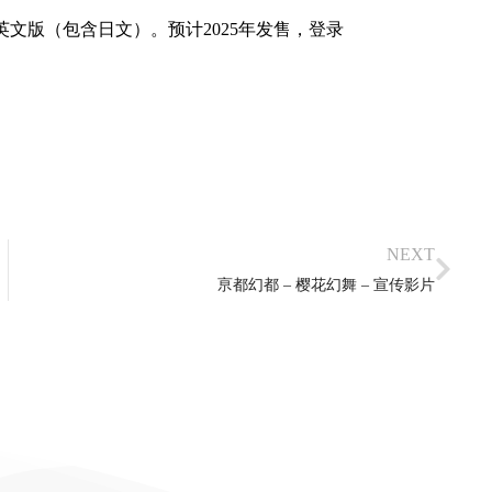
轨迹》英文版（包含日文）。预计2025年发售，登录
创之轨迹 – 繁转简补丁
资源下载
,
游戏补丁
,
闪创轨迹
NEXT
亰都幻都 – 樱花幻舞 – 宣传影片