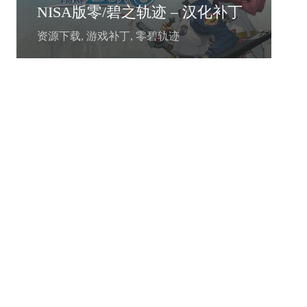
NISA版零/碧之轨迹 – 汉化补丁
资源下载
,
游戏补丁
,
零碧轨迹