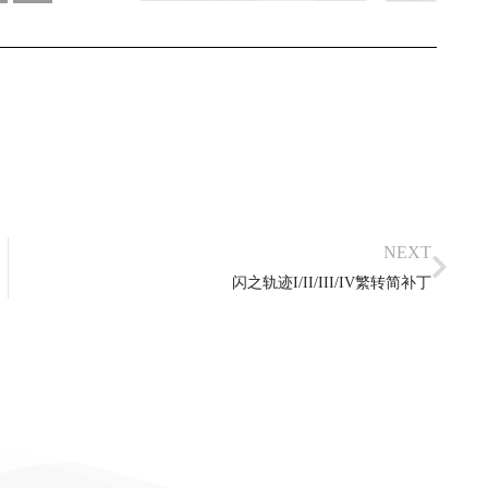
NEXT
闪之轨迹I/II/III/IV繁转简补丁