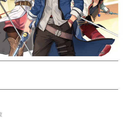
创之轨迹 – 繁转简补丁
资源下载
,
游戏补丁
,
闪创轨迹
度