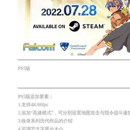
版贴图优化补
迹
基础说明
资源下载
,
游戏补丁
PS5版
PS5版追加要素：
1.支持4K/60fps
2.追加“高速模式”，可分别设置地图攻击与指令战斗速
3.收录系列历代作品的介绍
4.可调节文字显示大小