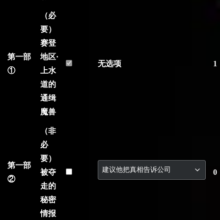
（必
要）
赛登
第一部
地区·
无选项
1
①
上水
道的
通缉
魔兽
（非
必
要）
第一部
被夺
0
②
走的
秘密
情报