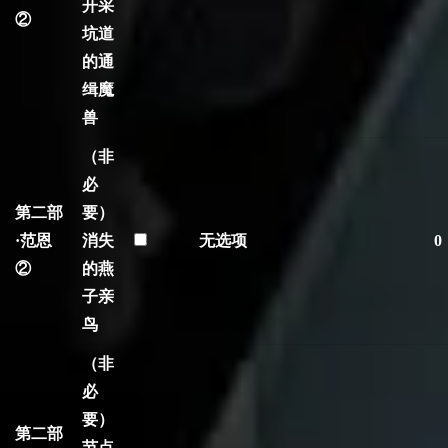
开采
②
坑道
的通
缉魔
兽
（非
必
第二部
要）
·范恩
消失
无选项
0
②
的燕
子亲
鸟
（非
必
要）
第二部
节点