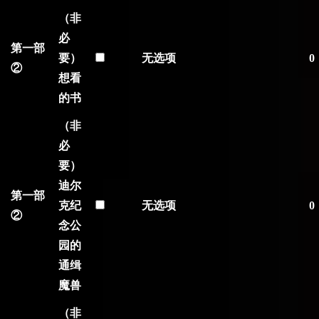
（非
必
第一部
要）
无选项
0
②
想看
的书
（非
必
要）
迪尔
第一部
克纪
无选项
0
②
念公
园的
通缉
魔兽
（非