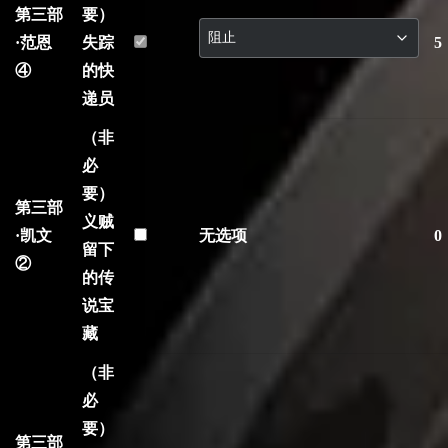
第三部
要）
·范恩
失踪
5
④
的快
递员
（非
必
要）
第三部
义贼
·凯文
无选项
0
留下
②
的传
说宝
藏
（非
必
要）
第三部