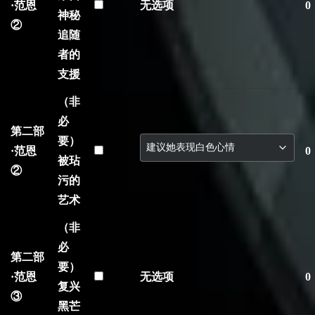
·范恩
无选项
0
神秘
②
追随
者的
支援
（非
必
第二部
要）
·范恩
0
被玷
②
污的
艺术
（非
必
第二部
要）
·范恩
无选项
0
复兴
③
黑芒