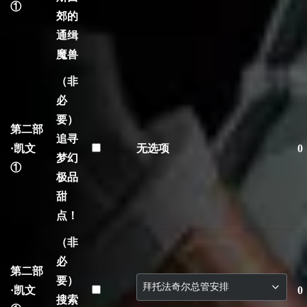
①
郊的
通缉
魔兽
（非
必
要）
第二部
追寻
·凯文
无选项
0
梦幻
①
极品
甜
点！
（非
必
第二部
要）
·凯文
0
搜索