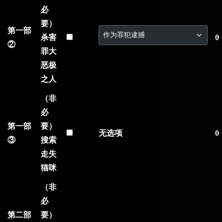
必
要）
第一部
杀害
0
②
罪大
恶极
之人
（非
必
第一部
要）
无选项
0
③
搜索
走失
猫咪
（非
必
第二部
要）