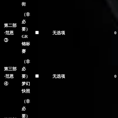
街
（非
必
第二部
要）
·范恩
无选项
0
GR
③
锦标
赛
（非
第三部
必
·范恩
要）
无选项
0
④
梦幻
快照
（非
必
要）