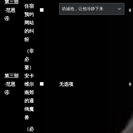
第三部
住宿
·范恩
0
预约
④
网站
的纠
纷
（非
必
要）
第三部
安卡
·范恩
维尔
无选项
0
④
南郊
的通
缉魔
兽
（必