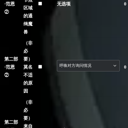
·范恩
无选项
0
区域
②
的通
缉魔
兽
（非
必
第二部
要）
·范恩
莫名
0
②
不适
的原
因
（非
必
要）
第二部
来自