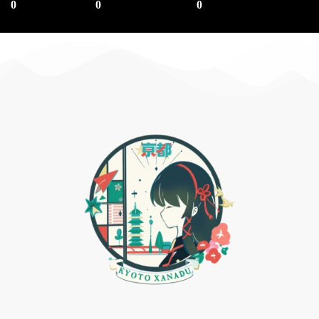
0
0
0