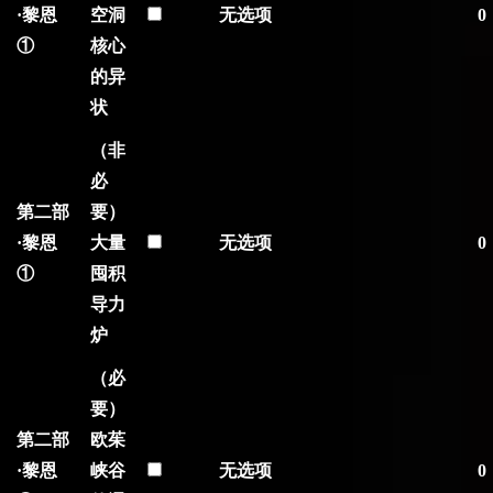
·黎恩
空洞
无选项
0
①
核心
的异
状
（非
必
第二部
要）
·黎恩
大量
无选项
0
①
囤积
导力
炉
（必
要）
第二部
欧茱
·黎恩
峡谷
无选项
0