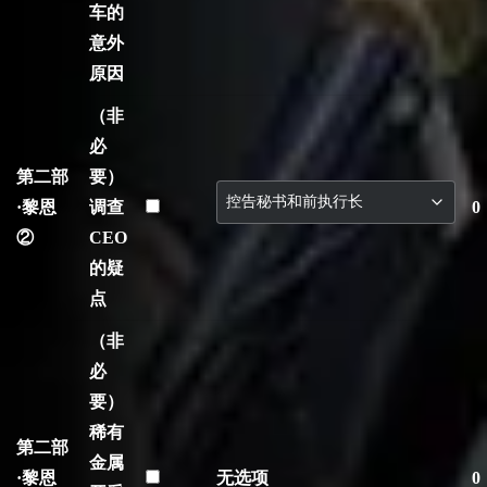
车的
意外
原因
（非
必
第二部
要）
·黎恩
调查
0
②
CEO
的疑
点
（非
必
要）
稀有
第二部
金属
·黎恩
无选项
0