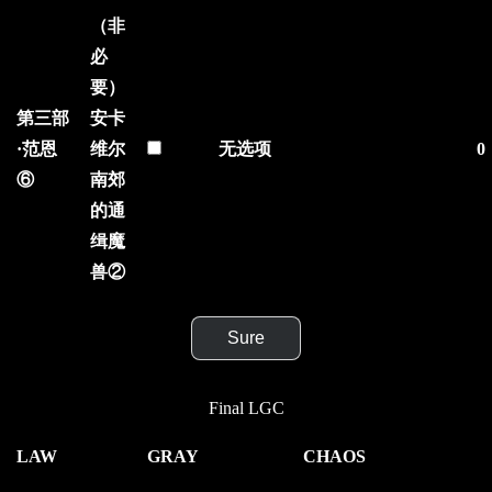
（非
必
要）
第三部
安卡
·范恩
维尔
无选项
0
⑥
南郊
的通
缉魔
兽②
Sure
Final LGC
LAW
GRAY
CHAOS