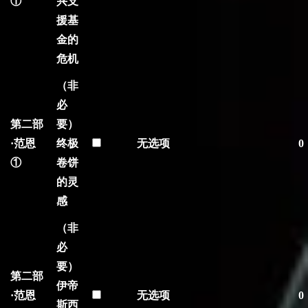
①
兴支
援基
金的
危机
（非
必
第二部
要）
·范恩
终极
无选项
0
①
卷饼
的灵
感
（非
必
要）
第二部
伊帝
·范恩
无选项
0
斯西