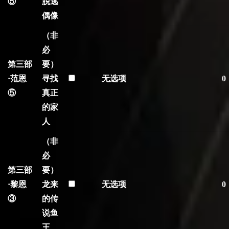
⑤
脱逃
偶像
（非
必
第三部
要）
·范恩
寻找
无选项
0
⑤
真正
的家
人
（非
必
第三部
要）
·黎恩
龙来
无选项
0
③
的传
说鱼
王