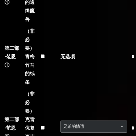
①
的通
缉魔
兽
（非
必
第二部
要）
·范恩
青梅
无选项
0
①
竹马
的纸
条
（非
必
要）
第二部
克雷
·范恩
优复
0