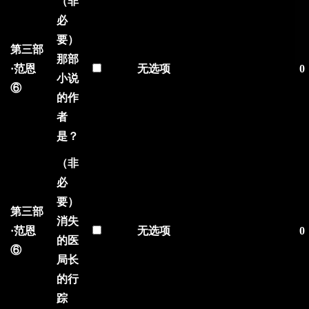
（非
必
要）
第三部
那部
·范恩
无选项
0
小说
⑥
的作
者
是？
（非
必
要）
第三部
消失
·范恩
无选项
0
的医
⑥
局长
的行
踪