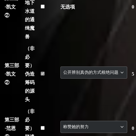
地下
·凯文
无选项
0
水道
②
的通
缉魔
兽
（非
必
第三部
要）
·凯文
伪造
5
②
筹码
的源
头
（非
第三部
必
·范恩
要）
0