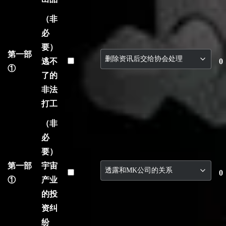
（非
必
要）
第一部
逃不
0
①
了的
非法
打工
（非
必
要）
第一部
宇宙
0
①
产业
的投
资纠
纷