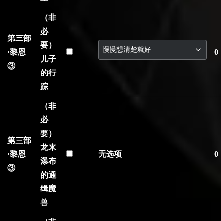
（非
必
第三部
要）
·黎恩
0
儿子
③
的行
踪
（非
必
要）
第三部
龙来
·黎恩
无选项
0
瀑布
③
的通
缉魔
兽