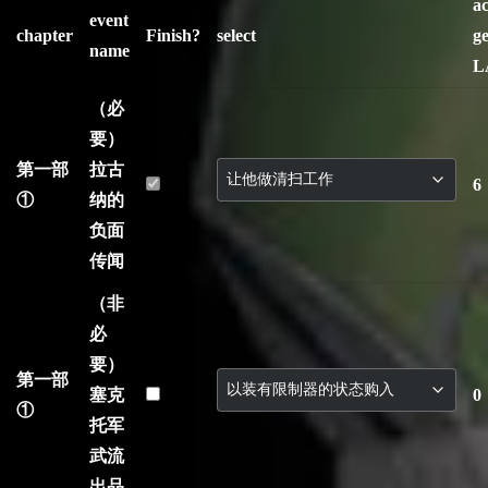
ac
event
chapter
Finish?
select
ge
name
L
（必
要）
第一部
拉古
6
①
纳的
负面
传闻
（非
必
要）
第一部
塞克
0
①
托军
武流
出品