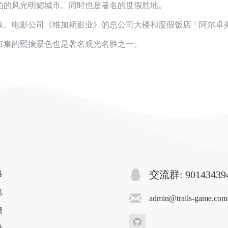
泊的风光明媚城市。同时也是著名的度假胜地。
象。电影公司《维加斯影业》的总公司大楼和度假饭店「阿尔卓
市集的熙攘景色也是著名观光名胜之一。
略
交流群: 90143439
览
admin@trails-game.com
馈