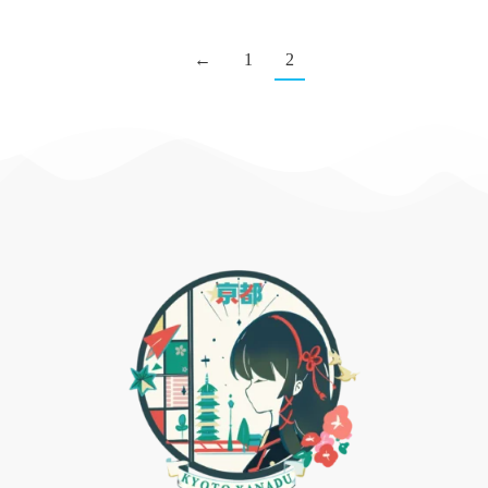
←
1
2