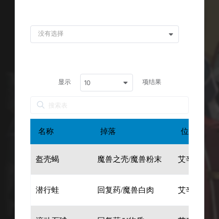
位置 :
没有选择
显示
项结果
10
名称
掉落
位置
盔壳蝎
魔兽之壳/魔兽粉末
艾辛格特山
潜行蛙
回复药/魔兽白肉
艾辛格特山