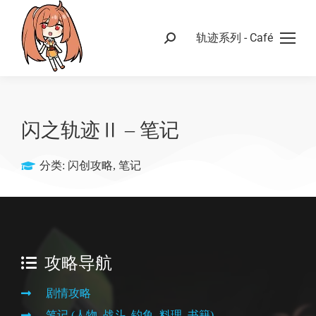
轨迹系列 - Café
闪之轨迹Ⅱ – 笔记
分类:
闪创攻略
,
笔记
攻略导航
剧情攻略
笔记 (人物, 战斗, 钓鱼, 料理, 书籍)