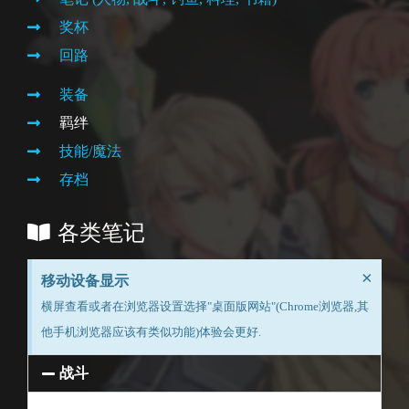
奖杯
回路
装备
羁绊
技能/魔法
存档
各类笔记
×
移动设备显示
横屏查看或者在浏览器设置选择"桌面版网站"(Chrome浏览器,其
他手机浏览器应该有类似功能)体验会更好.
战斗