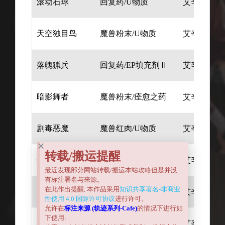
滚动石球
回复药/U物质
艾辛格特山
天空独目鸟
魔兽粉末/U物质
艾辛格特山
落魄猟兵
回复药/EP填充剂Ⅱ
艾辛格特山
暗影舞者
魔兽粉末/痊愈之药
艾辛格特山
剧毒恶魔
魔兽红肉/U物质
艾辛格特山
转载/搬运提醒
钢铁魔像
魔兽之壳/U物质
艾辛格特山
最近发现部分网站转载/搬运本站攻略但是并没
有标注署名与来源。
在此作出提醒, 本作品采用
知识共享署名-非商业
魔煌兵原乡种
-/-
艾辛格特山
性使用 4.0 国际许可协议
进行许可。
允许在
标注来源 (轨迹系列-Cafe)
的情况下进行如
下使用:
林顿邦姆
-/-
艾辛格特山