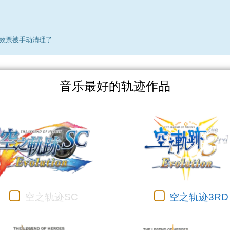
效票被手动清理了
音乐最好的轨迹作品
空之轨迹SC
空之轨迹3RD