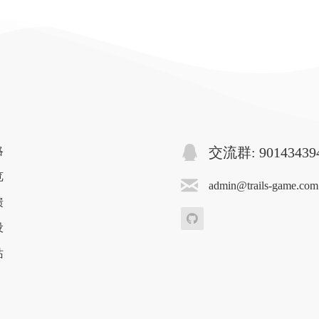
略
交流群: 90143439
览
admin@trails-game.com
馈
设
站