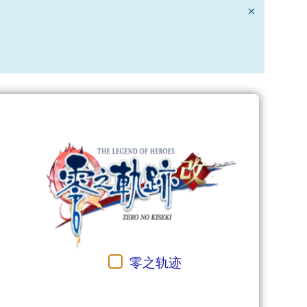
×
零之轨迹