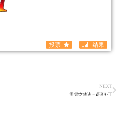
投票
结果
NEXT
零/碧之轨迹 – 语音补丁