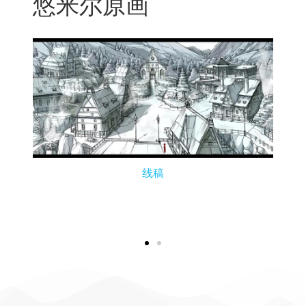
悠米尔原画
线稿