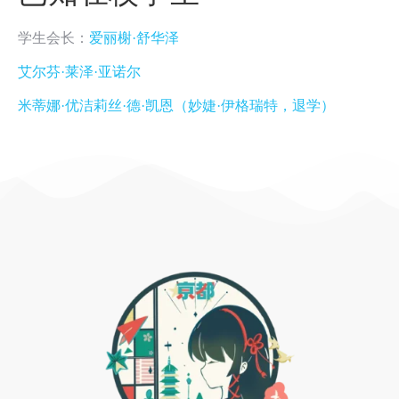
学生会长：
爱丽榭·舒华泽
艾尔芬·莱泽·亚诺尔
米蒂娜·优洁莉丝·德·凯恩（妙婕·伊格瑞特，退学）