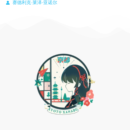
赛德利克·莱泽·亚诺尔