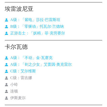
埃雷波尼亚
A级：「紫电」莎拉·巴雷斯坦
B级：「零驱动」托瓦尔·兰德纳
正游击士：「妖精」菲·克劳赛尔
卡尔瓦德
A级：「不动」金·瓦赛克
A级：「剑之少女」艾蕾因·奥克雷尔
C级：艾尔维斯
C级：雷吉娜
小铃
连顿
伊斯麦尔