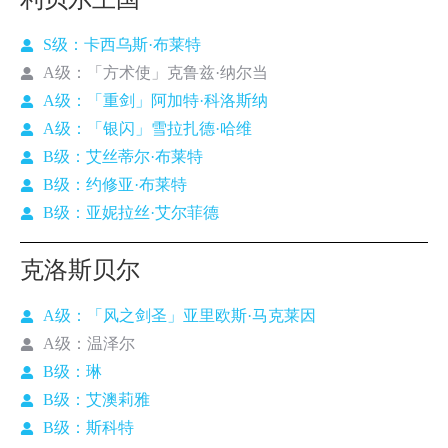
S级：卡西乌斯·布莱特
A级：「方术使」克鲁兹·纳尔当
A级：「重剑」阿加特·科洛斯纳
A级：「银闪」雪拉扎德·哈维
B级：艾丝蒂尔·布莱特
B级：约修亚·布莱特
B级：亚妮拉丝·艾尔菲德
克洛斯贝尔
A级：「风之剑圣」亚里欧斯·马克莱因
A级：温泽尔
B级：琳
B级：艾澳莉雅
B级：斯科特