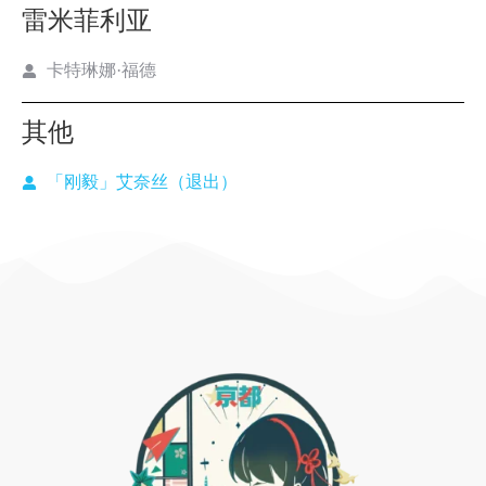
雷米菲利亚
卡特琳娜·福德
其他
「刚毅」艾奈丝（退出）