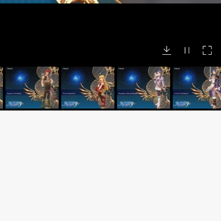
4
空之轨迹 the 2nd 宣传影片