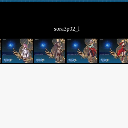
sora3p02_l
略
交流群: 90143439