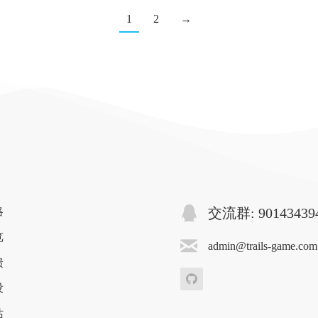
1
2
→
略
交流群: 90143439
览
admin@trails-game.com
馈
设
站