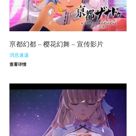
亰都幻都 – 樱花幻舞 – 宣传影片
消息速递
查看详情